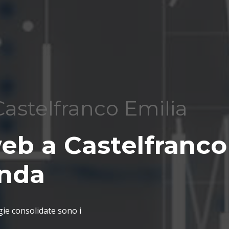
Castelfranco Emilia
web a Castelfranco
enda
gie consolidate sono i