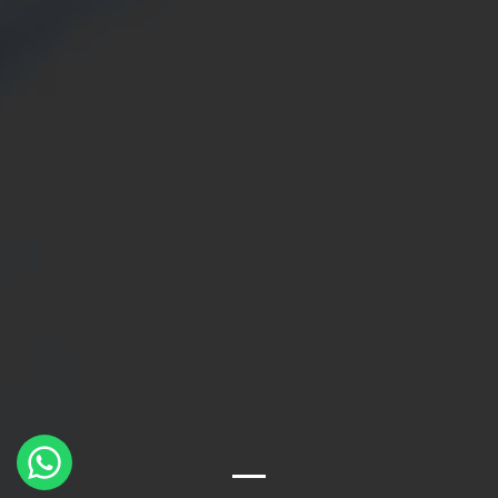
×
Whatsapp
Message
Box